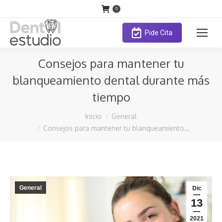
0
Pide Cita
Consejos para mantener tu
blanqueamiento dental durante más
tiempo
Estás aquí:
Inicio
General
Consejos para mantener tu blanqueamiento…
General
Dic
13
2021