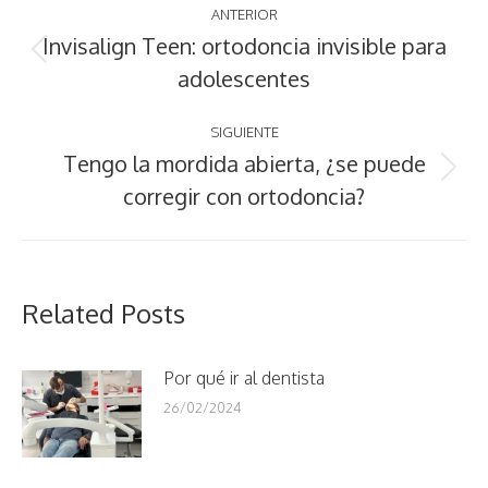
ANTERIOR
entre
Invisalign Teen: ortodoncia invisible para
Publicación
adolescentes
publicaciones
anterior:
SIGUIENTE
Tengo la mordida abierta, ¿se puede
Publicación
corregir con ortodoncia?
siguiente:
Related Posts
Por qué ir al dentista
26/02/2024