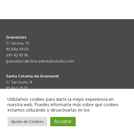
Granollers
C/ Girona, 75
93 846 59 03
697 42 93 95
granollers@clinicadentalestudio.com
Santa Coloma de Gramanet
C/ San Justo, 4
93 466 35 01
672 67 05 96
Utilizamos cookies para darte la mejor experiencia en
santacoloma@clinicadentalestudio.com
nuestra web. Puedes informarte más sobre qué cookies
estamos utilizando o desactivarlas en los
Acceptar
Ajuste de Cookies
Aviso legal
·
Política de Privacidad
·
Política de Cookies