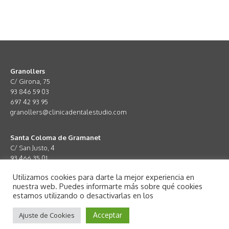
Granollers
C/ Girona, 75
93 846 59 03
697 42 93 95
granollers@clinicadentalestudio.com
Santa Coloma de Gramanet
C/ San Justo, 4
93 466 35 01
672 67 05 96
Utilizamos cookies para darte la mejor experiencia en
santacoloma@clinicadentalestudio.com
nuestra web. Puedes informarte más sobre qué cookies
estamos utilizando o desactivarlas en los
Acceptar
Ajuste de Cookies
Aviso legal
·
Política de Privacidad
·
Política de Cookies