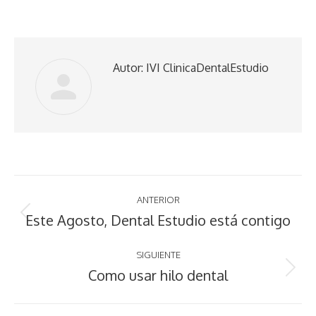
Autor:
IVI ClinicaDentalEstudio
Navegación
ANTERIOR
entre
Este Agosto, Dental Estudio está contigo
Publicación
anterior:
publicaciones
SIGUIENTE
Como usar hilo dental
Publicación
siguiente: