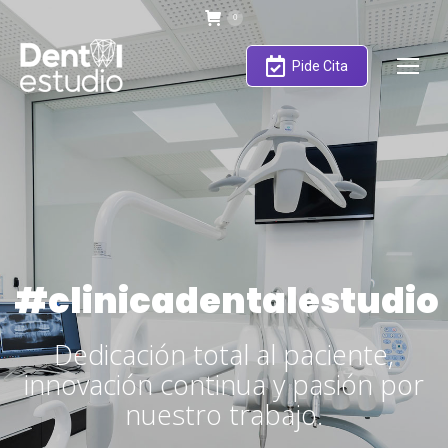
0
Pide Cita
#clinicadentalestudio
Dedicación total al paciente,
innovación continua y pasión por
nuestro trabajo.