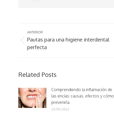
Navegación
ANTERIOR
entre
Pautas para una higiene interdental
Publicación
perfecta
publicaciones
anterior:
Related Posts
Comprendiendo la inflamación de
las encías: causas, efectos y cómo
prevenirla
23/05/2023