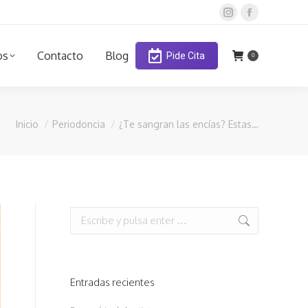
Instagram
Facebook
page
page
os
Contacto
Blog
opens
opens
Pide Cita
0
in
in
new
new
window
window
Estás aquí:
Inicio
Periodoncia
¿Te sangran las encías? Estas…
Buscar:
Entradas recientes