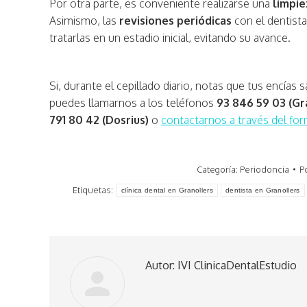
Por otra parte, es conveniente realizarse una
limpie
Asimismo, las
revisiones periódicas
con el dentist
tratarlas en un estadio inicial, evitando su avance.
Si, durante el cepillado diario, notas que tus encías
puedes llamarnos a los teléfonos
93 846 59 03 (Gr
791 80 42 (Dosrius)
o
contactarnos a través del for
Categoría:
Periodoncia
P
Etiquetas:
clínica dental en Granollers
dentista en Granollers
Autor:
IVI ClinicaDentalEstudio