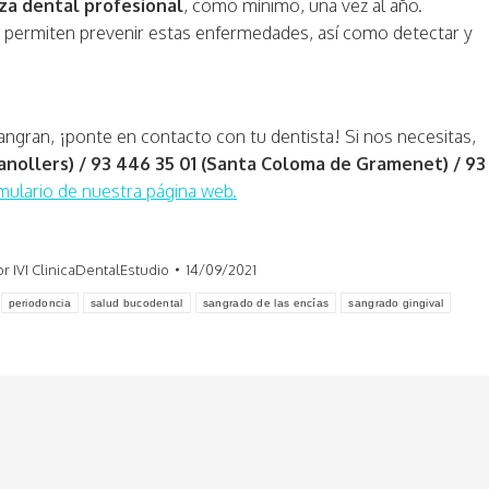
za dental profesional
, como mínimo, una vez al año.
a permiten prevenir estas enfermedades, así como detectar y
 sangran, ¡ponte en contacto con tu dentista! Si nos necesitas,
anollers) / 93 446 35 01 (Santa Coloma de Gramenet) / 93
mulario de nuestra página web.
or
IVI ClinicaDentalEstudio
14/09/2021
periodoncia
salud bucodental
sangrado de las encías
sangrado gingival