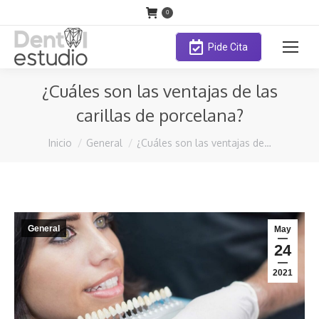
0
Pide Cita
¿Cuáles son las ventajas de las
carillas de porcelana?
Estás aquí:
Inicio
General
¿Cuáles son las ventajas de…
General
May
24
2021