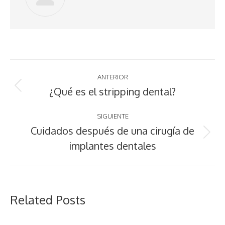
Navegación
ANTERIOR
entre
¿Qué es el stripping dental?
Publicación
anterior:
publicaciones
SIGUIENTE
Cuidados después de una cirugía de
Publicación
implantes dentales
siguiente:
Related Posts