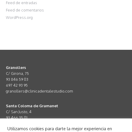
Feed de entradas
Feed de comentarios
WordPress.org
Granollers
C/ Girona, 75
93 846 59 03
697 42 93 95
granollers@clinicadentalestudio.com
Santa Coloma de Gramanet
C/ San Justo, 4
93 466 35 01
672 67 05 96
Utilizamos cookies para darte la mejor experiencia en
santacoloma@clinicadentalestudio.com