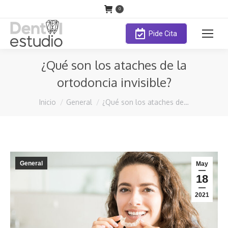
0
Pide Cita
¿Qué son los ataches de la
ortodoncia invisible?
Estás aquí:
Inicio
General
¿Qué son los ataches de…
General
May
18
2021