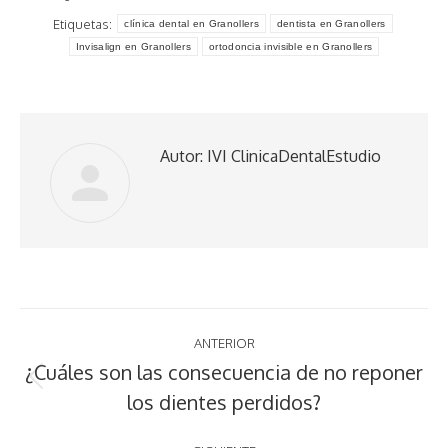
Etiquetas:
clínica dental en Granollers
dentista en Granollers
Invisalign en Granollers
ortodoncia invisible en Granollers
Autor:
IVI ClinicaDentalEstudio
Navegación
ANTERIOR
entre
¿Cuáles son las consecuencia de no reponer
Publicación
los dientes perdidos?
publicaciones
anterior: